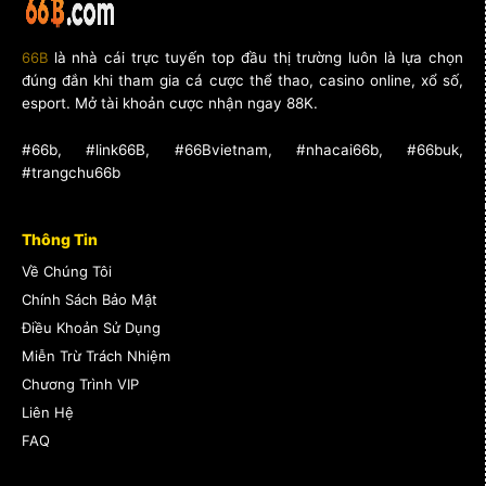
66B
là nhà cái trực tuyến top đầu thị trường luôn là lựa chọn
đúng đắn khi tham gia cá cược thể thao, casino online, xổ số,
esport. Mở tài khoản cược nhận ngay 88K.
#66b, #link66B, #66Bvietnam, #nhacai66b, #66buk,
#trangchu66b
Thông Tin
Về Chúng Tôi
Chính Sách Bảo Mật
Điều Khoản Sử Dụng
Miễn Trừ Trách Nhiệm
Chương Trình VIP
Liên Hệ
FAQ