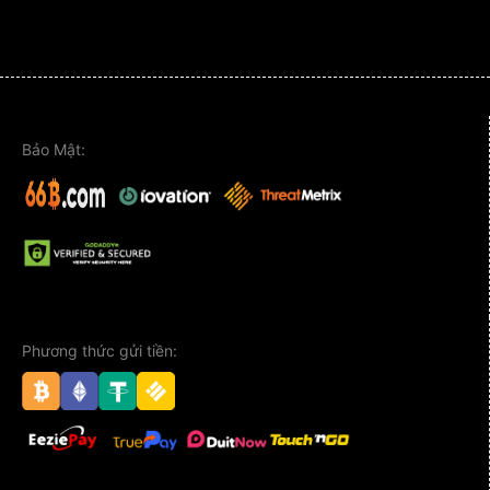
Bảo Mật:
Phương thức gửi tiền: