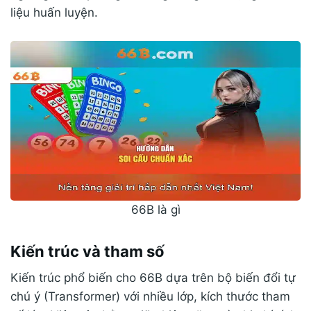
liệu huấn luyện.
66B là gì
Kiến trúc và tham số
Kiến trúc phổ biến cho 66B dựa trên bộ biến đổi tự
chú ý (Transformer) với nhiều lớp, kích thước tham