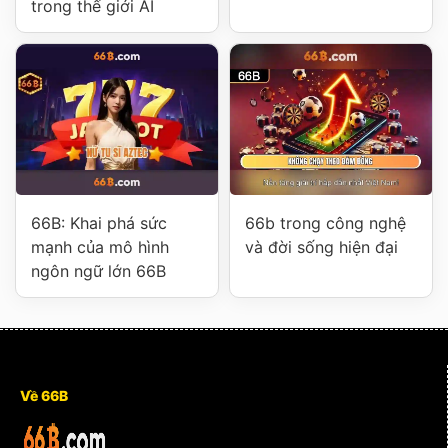
trong thế giới AI
Tong quan cac chuong trinh khuyen
Mục Lục Nội Dung
1. Vì sao khuyến mãi tại 66b luôn hấp dẫn
người chơi?
2. Siêu phẩm thưởng chào mừng thành
66B: Khai phá sức
66b trong công nghệ
viên mới
mạnh của mô hình
và đời sống hiện đại
3. Các ưu đãi nạp tiền và nạp lại hàng
ngôn ngữ lớn 66B
ngày
4. Chính sách hoàn trả cược không giới
hạn
5. Đặc quyền dành riêng cho thành viên
Về 66B
VIP
6. Hướng dẫn cách tham gia nhận khuyến