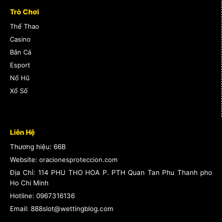
tham gia.
Trò Chơi
Vòng cược thấp:
So với mặt bằng chung,
Thể Thao
yêu cầu về doanh thu cược tại 66b dễ thở
Casino
hơn, giúp người chơi dễ dàng rút tiền.
Bắn Cá
Đa dạng sảnh chơi:
Khuyến mãi áp dụng
Esport
cho Thể thao, Casino, Bắn cá, Nổ hũ và Xổ
Nổ Hũ
số.
Xổ Số
Minh bạch:
Mọi điều khoản đều được
niêm yết rõ ràng tại 66B.COM, không có
phí ẩn.
Liên Hệ
Thương hiệu: 66B
2. Siêu phẩm thưởng chào mừng
Website:
oracionesproteccion.com
thành viên mới
Địa Chỉ:
114 PHU THO HOA P. PTH Quan Tan Phu Thanh pho
Ho Chi Minh
Đối với những tân thủ lần đầu gia nhập ngôi nhà
Hotline:
0967316136
chung
66b
, chúng tôi dành tặng những món
Email: 888slot@wettingblog.com
quà khởi nghiệp cực kỳ giá trị. Đây là nguồn vốn