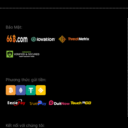
tức.
Toàn bộ số dư và tiền thắng cược sẽ bị thu
hồi.
66b
được miễn trừ hoàn toàn trách nhiệm
Bảo Mật:
pháp lý đối với các hành vi vi phạm pháp
luật do trẻ vị thành niên gây ra khi sử dụng
nền tảng của chúng tôi trái phép.
2.2. Tính pháp lý theo khu vực địa lý
Cá cược trực tuyến có thể là hợp pháp ở một số
Phương thức gửi tiền:
quốc gia nhưng lại bị hạn chế hoặc cấm ở các
quốc gia khác. Người chơi có trách nhiệm tự tìm
hiểu và tuân thủ luật pháp tại nơi mình sinh
sống.
66b
không chịu trách nhiệm nếu người
Kết nối với chúng tôi: