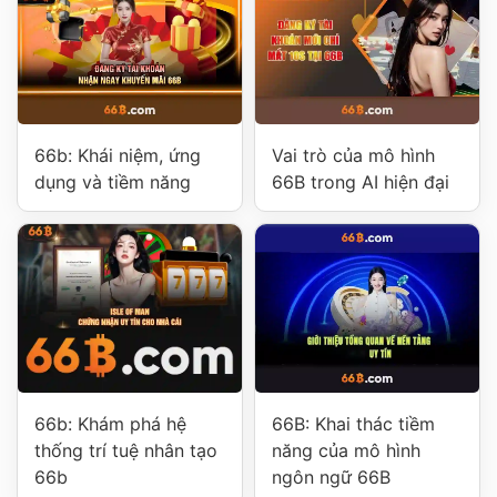
và đường truyền
4. Tính chính xác của thông tin và liên kết
bên thứ ba
5. Trách nhiệm bảo mật của người chơi
6. Quyền sửa đổi và bổ sung chính sách
66b: Khái niệm, ứng
Vai trò của mô hình
dụng và tiềm năng
66B trong AI hiện đại
66b: Khám phá hệ
66B: Khai thác tiềm
thống trí tuệ nhân tạo
năng của mô hình
66b
ngôn ngữ 66B