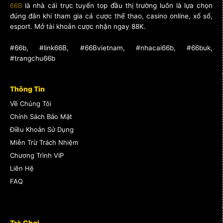
66B
là nhà cái trực tuyến top đầu thị trường luôn là lựa chọn
Chính sách
miễn trừ trách nhiệm
(Disclaimer)
đúng đắn khi tham gia cá cược thể thao, casino online, xổ số,
là tập hợp các tuyên bố pháp lý nhằm xác định
esport. Mở tài khoản cược nhận ngay 88K.
rõ phạm vi trách nhiệm của nhà cái
66b
đối với
#66b, #link66B, #66Bvietnam, #nhacai66b, #66buk,
các tình huống phát sinh trong quá trình người
#trangchu66b
dùng sử dụng dịch vụ. Mục tiêu cốt lõi của
chính sách này không phải là chối bỏ trách
Thông Tin
nhiệm, mà là thiết lập ranh giới rõ ràng giữa
nghĩa vụ của nhà cung cấp và trách nhiệm tự
Về Chúng Tôi
chủ của người chơi.
Chính Sách Bảo Mật
Điều Khoản Sử Dụng
Miễn Trừ Trách Nhiệm
Khi truy cập và đăng ký tài khoản tại 66B.COM,
Chương Trình VIP
đồng nghĩa với việc quý khách đã đọc, hiểu và
Liên Hệ
đồng ý vô điều kiện với toàn bộ nội dung được
FAQ
nêu trong văn bản này. Nếu không đồng ý với
bất kỳ điều khoản nào, quý khách vui lòng
ngưng sử dụng dịch vụ ngay lập tức.
Trò Chơi