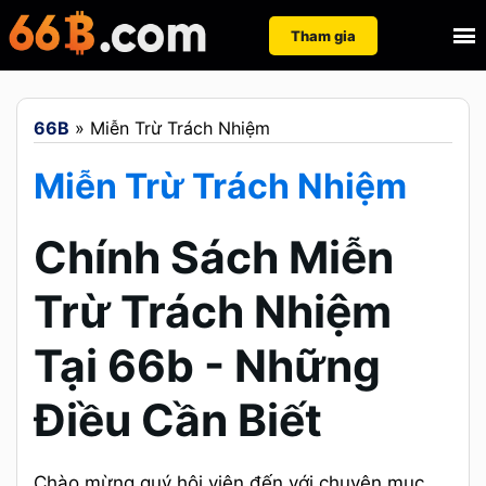
Nhảy
Tìm
Tham gia
đến
kiếm
nội
cho:
dung
66B
»
Miễn Trừ Trách Nhiệm
Miễn Trừ Trách Nhiệm
Chính Sách Miễn
Trừ Trách Nhiệm
Tại 66b - Những
Điều Cần Biết
Chào mừng quý hội viên đến với chuyên mục