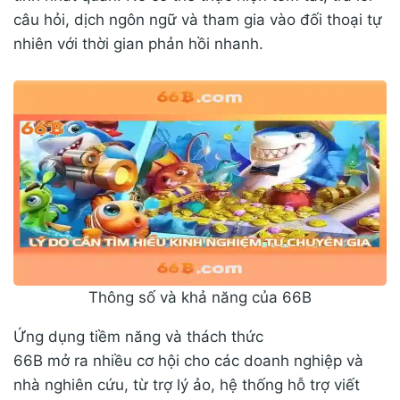
câu hỏi, dịch ngôn ngữ và tham gia vào đối thoại tự
nhiên với thời gian phản hồi nhanh.
Thông số và khả năng của 66B
Ứng dụng tiềm năng và thách thức
66B mở ra nhiều cơ hội cho các doanh nghiệp và
nhà nghiên cứu, từ trợ lý ảo, hệ thống hỗ trợ viết