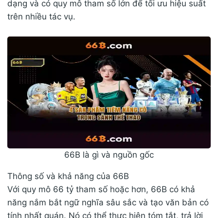
dạng và có quy mô tham số lớn để tối ưu hiệu suất
trên nhiều tác vụ.
66B là gì và nguồn gốc
Thông số và khả năng của 66B
Với quy mô 66 tỷ tham số hoặc hơn, 66B có khả
năng nắm bắt ngữ nghĩa sâu sắc và tạo văn bản có
tính nhất quán. Nó có thể thực hiện tóm tắt, trả lời