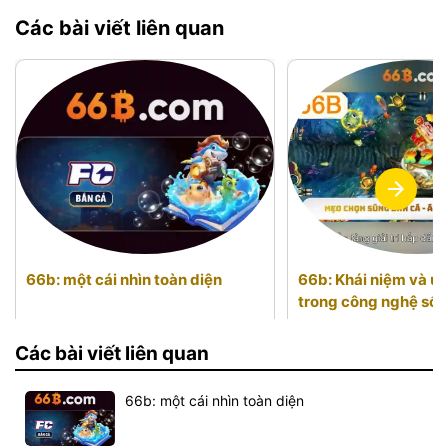
Các bài viết liên quan
66b: một cái nhìn toàn diện
66b: Khái niệm và ứ
trong công nghệ số
Các bài viết liên quan
66b: một cái nhìn toàn diện