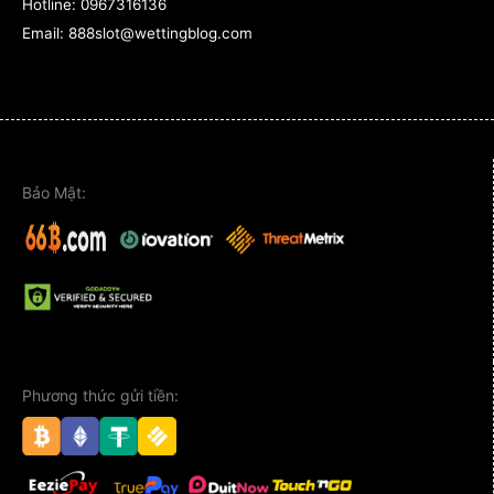
Hotline:
0967316136
Email: 888slot@wettingblog.com
Bảo Mật:
Phương thức gửi tiền: