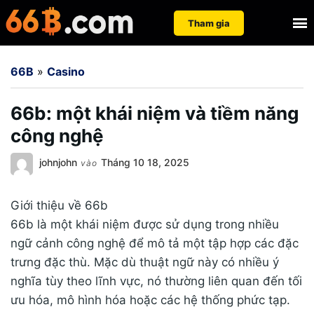
Nhảy
Tìm
Tham gia
đến
kiếm
nội
cho:
66B
»
Casino
dung
66b: một khái niệm và tiềm năng
công nghệ
johnjohn
Tháng 10 18, 2025
vào
Giới thiệu về 66b
66b là một khái niệm được sử dụng trong nhiều
ngữ cảnh công nghệ để mô tả một tập hợp các đặc
trưng đặc thù. Mặc dù thuật ngữ này có nhiều ý
nghĩa tùy theo lĩnh vực, nó thường liên quan đến tối
ưu hóa, mô hình hóa hoặc các hệ thống phức tạp.