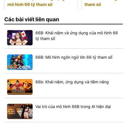
mô hình 66 tỷ tham số
tham số
Các bài viết liên quan
66B: Khái niệm và ứng dụng của mô hình 66
tỷ tham số
66B: Mô hình ngôn ngữ lớn 66 tỷ tham số
66b: Khái niệm, ứng dụng và tiềm năng
Vai trò của mô hình 66B trong AI hiện đại