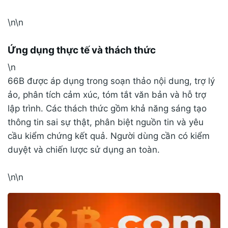
\n\n
Ứng dụng thực tế và thách thức
\n
66B được áp dụng trong soạn thảo nội dung, trợ lý
ảo, phân tích cảm xúc, tóm tắt văn bản và hỗ trợ
lập trình. Các thách thức gồm khả năng sáng tạo
thông tin sai sự thật, phân biệt nguồn tin và yêu
cầu kiểm chứng kết quả. Người dùng cần có kiểm
duyệt và chiến lược sử dụng an toàn.
\n\n