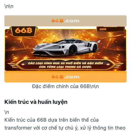
\n\n
Đặc điểm chính của 66B\n\n
Kiến trúc và huấn luyện
\n
Kiến trúc của 66B dựa trên biến thể của
transformer với cơ chế tự chú ý, xử lý thông tin theo