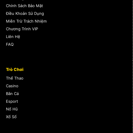
Chính Sách Bảo Mật
Điều Khoản Sử Dụng
Miễn Trừ Trách Nhiệm
Chương Trình VIP
Liên Hệ
FAQ
Trò Chơi
Thể Thao
Casino
Bắn Cá
Esport
Nổ Hũ
Xổ Số