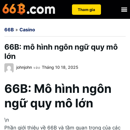
Nhảy
Tìm
Tham gia
đến
kiếm
nội
cho:
66B
»
Casino
dung
66B: mô hình ngôn ngữ quy mô
lớn
johnjohn
Tháng 10 18, 2025
vào
66B: Mô hình ngôn
ngữ quy mô lớn
\n
Phần giới thiệu về 66B và tầm quan trọng của các