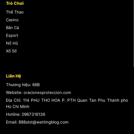
Trò Chơi
Thể Thao
Casino
Bắn Cá
Esport
Nổ Hũ
Xổ Số
Liên Hệ
Thương hiệu: 66B
Website:
oracionesproteccion.com
Địa Chỉ:
114 PHU THO HOA P. PTH Quan Tan Phu Thanh pho
Ho Chi Minh
Hotline:
0967316136
Email: 888slot@wettingblog.com