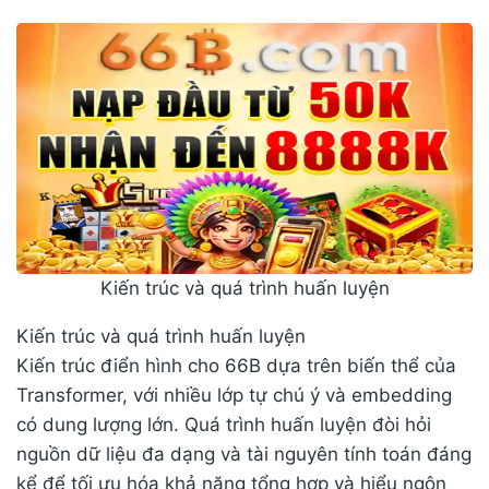
Kiến trúc và quá trình huấn luyện
Kiến trúc và quá trình huấn luyện
Kiến trúc điển hình cho 66B dựa trên biến thể của
Transformer, với nhiều lớp tự chú ý và embedding
có dung lượng lớn. Quá trình huấn luyện đòi hỏi
nguồn dữ liệu đa dạng và tài nguyên tính toán đáng
kể để tối ưu hóa khả năng tổng hợp và hiểu ngôn