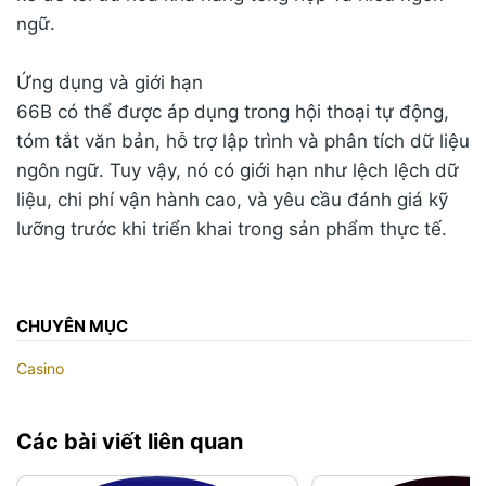
ngữ.
Ứng dụng và giới hạn
66B có thể được áp dụng trong hội thoại tự động,
tóm tắt văn bản, hỗ trợ lập trình và phân tích dữ liệu
ngôn ngữ. Tuy vậy, nó có giới hạn như lệch lệch dữ
liệu, chi phí vận hành cao, và yêu cầu đánh giá kỹ
lưỡng trước khi triển khai trong sản phẩm thực tế.
CHUYÊN MỤC
Casino
Các bài viết liên quan