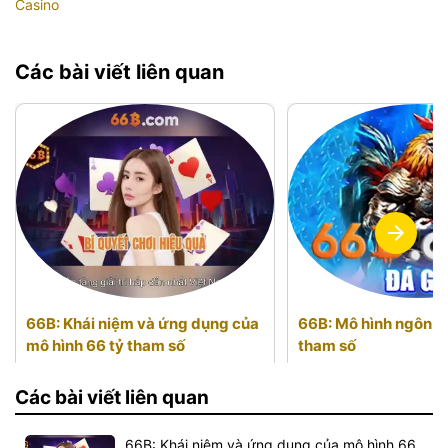
Casino
Các bài viết liên quan
66B: Khái niệm và ứng dụng của
66B: Mô hình ngôn n
mô hình 66 tỷ tham số
tham số
Các bài viết liên quan
66B: Khái niệm và ứng dụng của mô hình 66