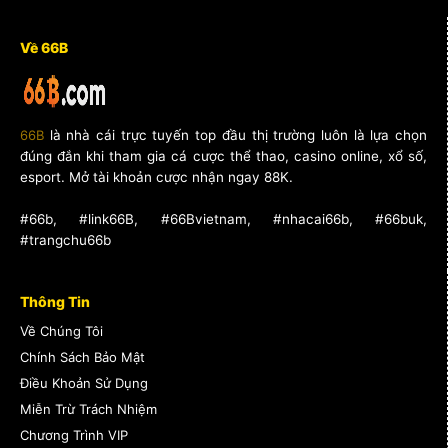
Về 66B
66B
là nhà cái trực tuyến top đầu thị trường luôn là lựa chọn
đúng đắn khi tham gia cá cược thể thao, casino online, xổ số,
esport. Mở tài khoản cược nhận ngay 88K.
#66b, #link66B, #66Bvietnam, #nhacai66b, #66buk,
#trangchu66b
Thông Tin
Về Chúng Tôi
Chính Sách Bảo Mật
Điều Khoản Sử Dụng
Miễn Trừ Trách Nhiệm
Chương Trình VIP