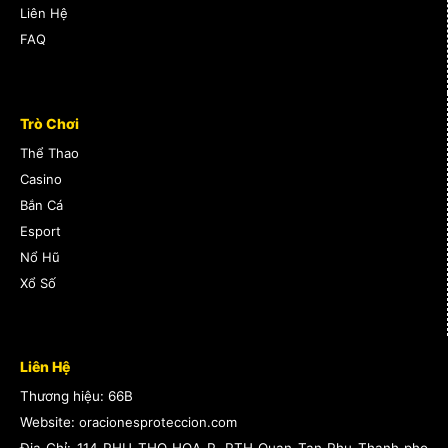
Liên Hệ
FAQ
Trò Chơi
Thể Thao
Casino
Bắn Cá
Esport
Nổ Hũ
Xổ Số
Liên Hệ
Thương hiệu: 66B
Website:
oracionesproteccion.com