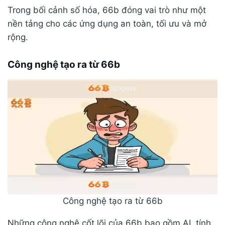
Trong bối cảnh số hóa, 66b đóng vai trò như một
nền tảng cho các ứng dụng an toàn, tối ưu và mở
rộng.
Công nghệ tạo ra từ 66b
Công nghệ tạo ra từ 66b
Những công nghệ cốt lõi của 66b bao gồm AI, tính