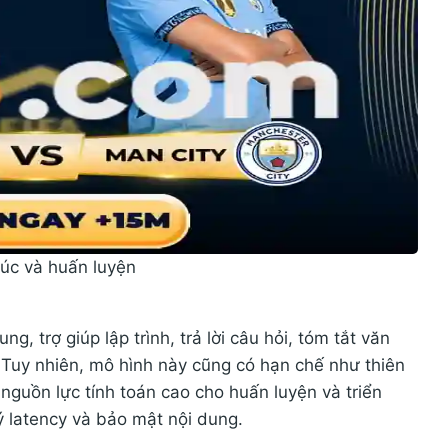
rúc và huấn luyện
, trợ giúp lập trình, trả lời câu hỏi, tóm tắt văn
. Tuy nhiên, mô hình này cũng có hạn chế như thiên
u nguồn lực tính toán cao cho huấn luyện và triển
 lý latency và bảo mật nội dung.