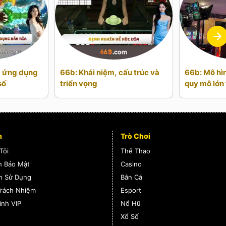
à ứng dụng
66b: Khái niệm, cấu trúc và
66b: Mô hì
số
triển vọng
quy mô lớn 
n
Trò Chơi
Tôi
Thể Thao
h Bảo Mật
Casino
n Sử Dụng
Bắn Cá
Trách Nhiệm
Esport
ình VIP
Nổ Hũ
Xổ Số