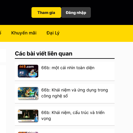
Tham gia
Đăng nhập
ố
Khuyến mãi
Đại Lý
Các bài viết liên quan
66b: một cái nhìn toàn diện
66b: Khái niệm và ứng dụng trong
công nghệ số
66b: Khái niệm, cấu trúc và triển
vọng