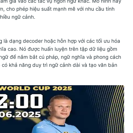
 tham gia vào các tác vụ ngôn ngữ khác. Mô hình này
n, cho phép hiệu suất mạnh mẽ với nhu cầu tính
nhiều ngữ cảnh.
g là dạng decoder hoặc hỗn hợp với các tối ưu hóa
hĩa cao. Nó được huấn luyện trên tập dữ liệu gồm
n ngữ để nắm bắt cú pháp, ngữ nghĩa và phong cách
 có khả năng duy trì ngữ cảnh dài và tạo văn bản