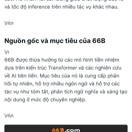
và tốc độ inference trên nhiều tác vụ khác nhau.
\n\n
Nguồn gốc và mục tiêu của 66B
\n
66B được thừa hưởng từ các mô hình tiền nhiệm
dựa trên kiến trúc Transformer và các nghiên cứu
về AI tiên tiến. Mục tiêu của nó là cung cấp phản
hồi tự nhiên, hỗ trợ nhiều ngôn ngữ và hỗ trợ các
tác vụ như tóm tắt, phân tích ngữ nghĩa và sáng tạo
nội dung ở mức độ chuyên nghiệp.
\n\n