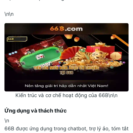
\n\n
Kiến trúc và cơ chế hoạt động của 66B\n\n
Ứng dụng và thách thức
\n
66B được ứng dụng trong chatbot, trợ lý ảo, tóm tắt