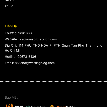
Xổ Số
Liên Hệ
Thương hiệu: 66B
Website:
oracionesproteccion.com
Địa Chỉ:
114 PHU THO HOA P. PTH Quan Tan Phu Thanh pho
Ho Chi Minh
Hotline:
0967316136
Email: 888slot@wettingblog.com
Bảo Mật: