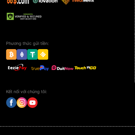
Phương thức gửi tiền:
Kết nối với chúng tôi: