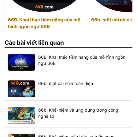
66B: Khai thác tiềm năng của mô
66b: một cái nhìn to
hình ngôn ngữ 66B
Các bài viết liên quan
66B: Khai thác tiềm năng của mô hình ngôn
ngữ 66B
66b: một cái nhìn toàn diện
66b: Khái niệm và ứng dụng trong công
nghệ số
66b: Khái niệm, cấu trúc và triển vọng