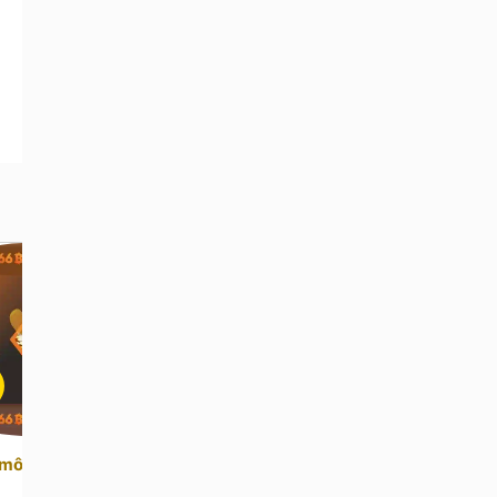
 mô hình 66B trong
66b: Khám phá hệ thống trí
66B:
tuệ nhân tạo 66b
mô h