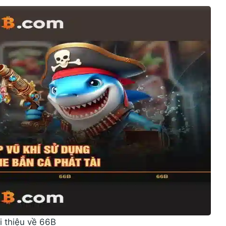
i thiệu về 66B