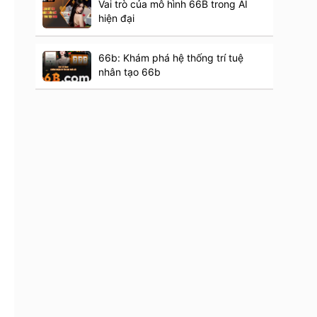
Vai trò của mô hình 66B trong AI
hiện đại
66b: Khám phá hệ thống trí tuệ
nhân tạo 66b