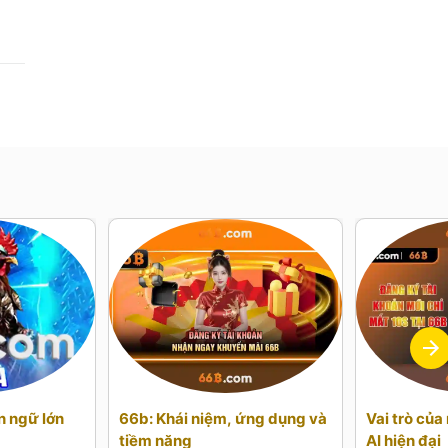
n ngữ lớn
66b: Khái niệm, ứng dụng và
Vai trò của
tiềm năng
AI hiện đại