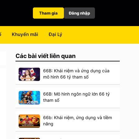
Tham gia
Đăng nhập
ố
Khuyến mãi
Đại Lý
Các bài viết liên quan
66B: Khái niệm và ứng dụng của
mô hình 66 tỷ tham số
66B: Mô hình ngôn ngữ lớn 66 tỷ
tham số
66b: Khái niệm, ứng dụng và tiềm
năng