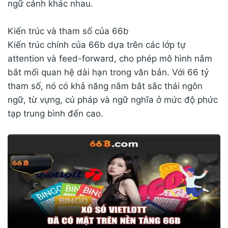
ngữ cảnh khác nhau.
Kiến trúc và tham số của 66b
Kiến trúc chính của 66b dựa trên các lớp tự
attention và feed-forward, cho phép mô hình nắm
bắt mối quan hệ dài hạn trong văn bản. Với 66 tỷ
tham số, nó có khả năng nắm bắt sắc thái ngôn
ngữ, từ vựng, cú pháp và ngữ nghĩa ở mức độ phức
tạp trung bình đến cao.