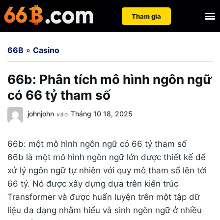
Nhảy
Tìm
Tham gia
đến
kiếm
nội
cho:
66B
»
Casino
dung
66b: Phân tích mô hình ngôn ngữ
có 66 tỷ tham số
johnjohn
Tháng 10 18, 2025
vào
66b: một mô hình ngôn ngữ có 66 tỷ tham số
66b là một mô hình ngôn ngữ lớn được thiết kế để
xử lý ngôn ngữ tự nhiên với quy mô tham số lên tới
66 tỷ. Nó được xây dựng dựa trên kiến trúc
Transformer và được huấn luyện trên một tập dữ
liệu đa dạng nhằm hiểu và sinh ngôn ngữ ở nhiều