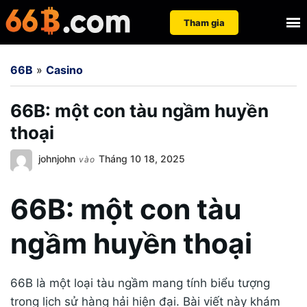
Nhảy
Tìm
Tham gia
đến
kiếm
nội
cho:
66B
»
Casino
dung
66B: một con tàu ngầm huyền
thoại
johnjohn
Tháng 10 18, 2025
vào
66B: một con tàu
ngầm huyền thoại
66B là một loại tàu ngầm mang tính biểu tượng
trong lịch sử hàng hải hiện đại. Bài viết này khám