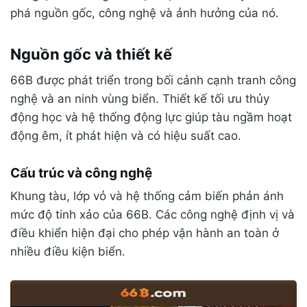
phá nguồn gốc, công nghệ và ảnh hưởng của nó.
Nguồn gốc và thiết kế
66B được phát triển trong bối cảnh cạnh tranh công
nghệ và an ninh vùng biển. Thiết kế tối ưu thủy
động học và hệ thống động lực giúp tàu ngầm hoạt
động êm, ít phát hiện và có hiệu suất cao.
Cấu trúc và công nghệ
Khung tàu, lớp vỏ và hệ thống cảm biến phản ánh
mức độ tinh xảo của 66B. Các công nghệ định vị và
điều khiển hiện đại cho phép vận hành an toàn ở
nhiều điều kiện biển.